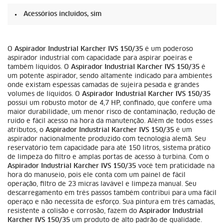
Acessórios incluídos, sim
O
Aspirador Industrial Karcher IVS 150/35
é um poderoso
aspirador industrial com capacidade para aspirar poeiras e
também líquidos. O
Aspirador Industrial Karcher IVS 150/35
é
um potente aspirador, sendo altamente indicado para ambientes
onde existam espessas camadas de sujeira pesada e grandes
volumes de líquidos. O
Aspirador Industrial Karcher IVS 150/35
possui um robusto motor de 4,7 HP, confinado, que confere uma
maior durabilidade, um menor risco de contaminação, redução de
ruído e fácil acesso na hora da manutenção. Além de todos esses
atributos, o
Aspirador Industrial Karcher IVS 150/35
é um
aspirador nacionalmente produzido com tecnologia alemã. Seu
reservatório tem capacidade para até 150 litros, sistema prático
de limpeza do filtro e amplas portas de acesso à turbina. Com o
Aspirador Industrial Karcher IVS 150/35
você tem praticidade na
hora do manuseio, pois ele conta com um painel de fácil
operação, filtro de 23 micras lavável e limpeza manual. Seu
descarregamento em três passos também contribui para uma fácil
operaço e não necessita de esforço. Sua pintura em três camadas,
resistente a colisão e corrosão, fazem do
Aspirador Industrial
Karcher IVS 150/35
um produto de alto padrão de qualidade.