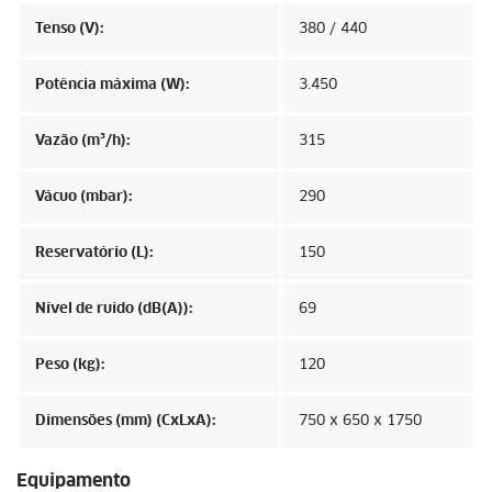
Tenso (V):
380 / 440
Potência máxima (W):
3.450
Vazão (m³/h):
315
Vácuo (mbar):
290
Reservatório (L):
150
Nível de ruído (dB(A)):
69
Peso (kg):
120
Dimensões (mm) (CxLxA):
750 x 650 x 1750
Equipamento