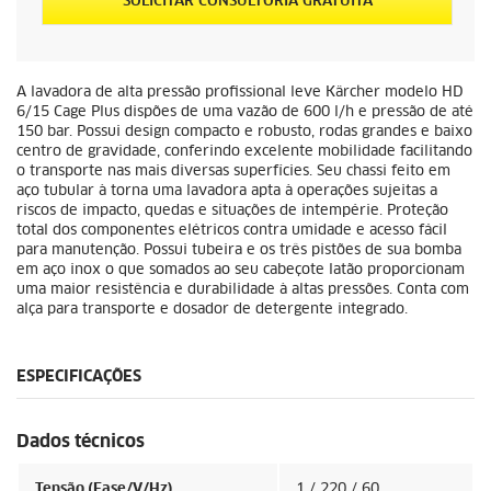
SOLICITAR CONSULTORIA GRATUITA
A lavadora de alta pressão profissional leve Kärcher modelo HD
6/15 Cage Plus dispões de uma vazão de 600 l/h e pressão de até
150 bar. Possui design compacto e robusto, rodas grandes e baixo
centro de gravidade, conferindo excelente mobilidade facilitando
o transporte nas mais diversas superfícies. Seu chassi feito em
aço tubular à torna uma lavadora apta à operações sujeitas a
riscos de impacto, quedas e situações de intempérie. Proteção
total dos componentes elétricos contra umidade e acesso fácil
para manutenção. Possui tubeira e os três pistões de sua bomba
em aço inox o que somados ao seu cabeçote latão proporcionam
uma maior resistência e durabilidade à altas pressões. Conta com
alça para transporte e dosador de detergente integrado.
ESPECIFICAÇÕES
Dados técnicos
Tensão (Fase/V/Hz)
1 / 220 / 60