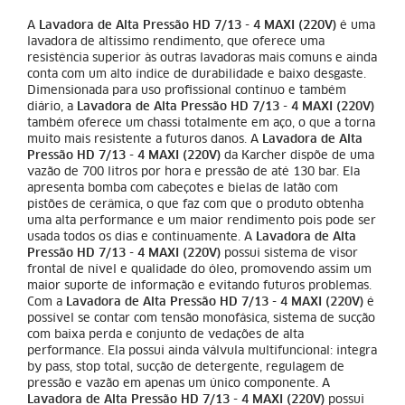
A
Lavadora de Alta Pressão HD 7/13 - 4 MAXI (220V)
é uma
lavadora de altíssimo rendimento, que oferece uma
resistência superior às outras lavadoras mais comuns e ainda
conta com um alto índice de durabilidade e baixo desgaste.
Dimensionada para uso profissional contínuo e também
diário, a
Lavadora de Alta Pressão HD 7/13 - 4 MAXI (220V)
também oferece um chassi totalmente em aço, o que a torna
muito mais resistente a futuros danos. A
Lavadora de Alta
Pressão HD 7/13 - 4 MAXI (220V)
da Karcher dispõe de uma
vazão de 700 litros por hora e pressão de até 130 bar. Ela
apresenta bomba com cabeçotes e bielas de latão com
pistões de cerâmica, o que faz com que o produto obtenha
uma alta performance e um maior rendimento pois pode ser
usada todos os dias e continuamente. A
Lavadora de Alta
Pressão HD 7/13 - 4 MAXI (220V)
possui sistema de visor
frontal de nível e qualidade do óleo, promovendo assim um
maior suporte de informação e evitando futuros problemas.
Com a
Lavadora de Alta Pressão HD 7/13 - 4 MAXI (220V)
é
possível se contar com tensão monofásica, sistema de sucção
com baixa perda e conjunto de vedações de alta
performance. Ela possui ainda válvula multifuncional: integra
by pass, stop total, sucção de detergente, regulagem de
pressão e vazão em apenas um único componente. A
Lavadora de Alta Pressão HD 7/13 - 4 MAXI (220V)
possui