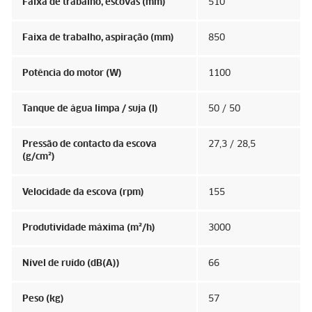
Faixa de trabalho, escovas (mm)
510
Faixa de trabalho, aspiração (mm)
850
Potência do motor (W)
1100
Tanque de água limpa / suja (l)
50 / 50
Pressão de contacto da escova
27,3 / 28,5
(g/cm²)
Velocidade da escova (rpm)
155
Produtividade máxima (m²/h)
3000
Nível de ruído (dB(A))
66
Peso (kg)
57