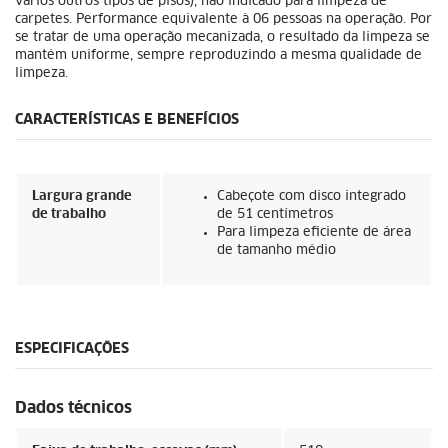
vários outros tipos de pisos), não indicado para limpeza de
carpetes. Performance equivalente à 06 pessoas na operação. Por
se tratar de uma operação mecanizada, o resultado da limpeza se
mantém uniforme, sempre reproduzindo a mesma qualidade de
limpeza.
CARACTERÍSTICAS E BENEFÍCIOS
Largura grande
Cabeçote com disco integrado
de trabalho
de 51 centímetros
Para limpeza eficiente de área
de tamanho médio
ESPECIFICAÇÕES
Dados técnicos