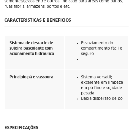
sementes/grãos entre outros. Indicado para áreas como pátios,
ruas fabris, armazéns, portos e etc.
CARACTERÍSTICAS E BENEFÍCIOS
Sistema de descarte de
Esvaziamento do
sujeira basculante com
compartimento fácil e
acionamento hidráulico
seguro
Princípio pá e vassoura
Sistema versatil;
excelente em limpeza
em pó fino e sujidade
pesada
Baixa dispersão de pó
ESPECIFICAÇÕES